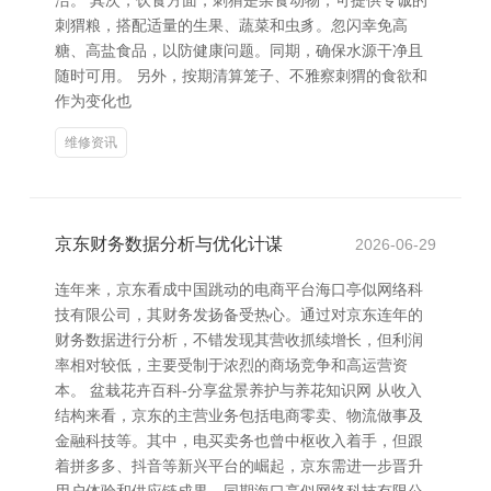
洁。 其次，饮食方面，刺猬是杂食动物，可提供专诚的
刺猬粮，搭配适量的生果、蔬菜和虫豸。忽闪幸免高
糖、高盐食品，以防健康问题。同期，确保水源干净且
随时可用。 另外，按期清算笼子、不雅察刺猬的食欲和
作为变化也
维修资讯
京东财务数据分析与优化计谋
2026-06-29
连年来，京东看成中国跳动的电商平台海口亭似网络科
技有限公司，其财务发扬备受热心。通过对京东连年的
财务数据进行分析，不错发现其营收抓续增长，但利润
率相对较低，主要受制于浓烈的商场竞争和高运营资
本。 盆栽花卉百科-分享盆景养护与养花知识网 从收入
结构来看，京东的主营业务包括电商零卖、物流做事及
金融科技等。其中，电买卖务也曾中枢收入着手，但跟
着拼多多、抖音等新兴平台的崛起，京东需进一步晋升