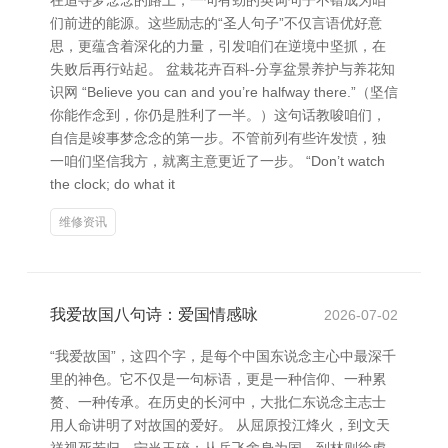
在追寻梦念念的路上，一句有劲的英词句子不错成为咱
们前进的能源。这些励志的“圣人句子”不仅言语优好意
思，更蕴含着深化的力量，引发咱们在逆境中坚抓，在
失败后再行站起。 盆栽花卉百科-分享盆景养护与养花知
识网 “Believe you can and you’re halfway there.”（坚信
你能作念到，你仍是胜利了一半。）这句话教唆咱们，
自信是竣事梦念念的第一步。不管前列有些许发愤，独
一咱们坚信我方，就离主意更近了一步。 “Don’t watch
the clock; do what it
维修资讯
我爱故国八句诗：爱国情感咏
2026-07-02
“我爱故国”，这四个字，是每个中国东说念主心中最深千
里的神色。它不仅是一句标语，更是一种信仰、一种累
赘、一种传承。在历史的长河中，大批仁东说念主志士
用人命讲明了对故国的爱好。 从屈原投江烽火，到文天