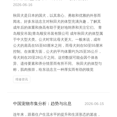
2026-06-16
秋田犬是日本的国犬，以其衷心、勇敢和优雅的外形而
闻名。好多东说念主对秋田犬的体型充满兴趣，了解其
成年后的体重和身高有助于更好地饲养和关注它们。 青
岛顺安吊装|青岛顺安吊装有限公司 成年秋田犬的体型属
于中大型犬类。公犬时常比母犬更大。一般来说，成年
公犬的肩高在55至60厘米之间，而母犬则在50至55厘米
控制。在体重方面，公犬的平均体重约为25至35公斤，
母犬则在20至28公斤之间。这些数据可能会因个体各
异、遗传要素和养分情景而有所不同。 秋田犬的体型匀
称，肌肉推崇，给东说念主一种厚实而有劲的嗅觉
维修资讯
中国宠物市集分析：趋势与出息
2026-06-15
连年来，跟着住户生流水平的提升和生涯形态的篡改，