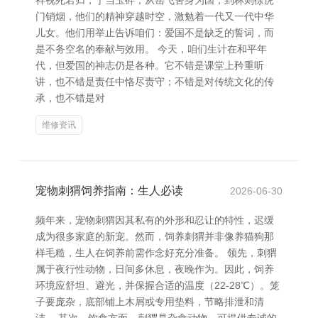
祥视死若归，宁当玉碎；从岳飞舍身为国，到林则徐虎
门销烟，他们的精神穿越时空，激勉着一代又一代中华
儿女。他们用举止告诉咱们：爱国不是缺乏的誓词，而
是不务空名的奉献与效用。 今天，咱们生计在和平年
代，但爱国的神志仍是各种。它不错是课堂上矜重听
讲，也不错是责任中恪尽责守；不错是对传统文化的传
承，也不错是对
维修资讯
宠物刺猬饲养指南：生人必读
2026-06-30
频年来，宠物刺猬因其私有的外形和忍让的特性，迟缓
成为很多家庭的新宠。然而，饲养刺猬并非像养猫狗那
样毛糙，生人在饲养前需作念好充分准备。 领先，刺猬
属于夜行性动物，日间多休息，夜晚作为。因此，饲养
环境应舒坦、避光，并保握合适的温度（22-28℃）。笼
子要庞杂，底部铺上木屑或专用垫料，节略排泄和清