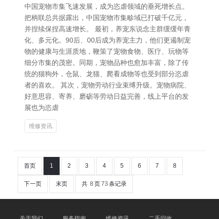
中国宠物市集飞速发展，成为恣虐领域的垂死增长点。
把柄联总共据露出，中国宠物市集畛域已打破千亿元，
并捏续保捏高速增长。 最初，养宠东说念主群缓缓年青
化、多元化。90后、00后成为养宠主力，他们更遏制宠
物的健康与生涯质地，鞭策了宠物食物、医疗、玩物等
细分市集的茂密。同期，宠物品种也愈加丰富，除了传
统的猫狗外，仓鼠、龙猫、爬看成物等也受到部分恣虐
者的喜欢。 其次，宠物劳动行业束缚升级。宠物病院、
好意思容、寄养、磨砺等劳动日益完善，线上平台的发
展也为恣虐
维修资讯
首页
1
2
3
4
5
6
7
8
下一页
末页
共
8
页
73
条记录
关于我们
服务指南
维修资讯
二手回收