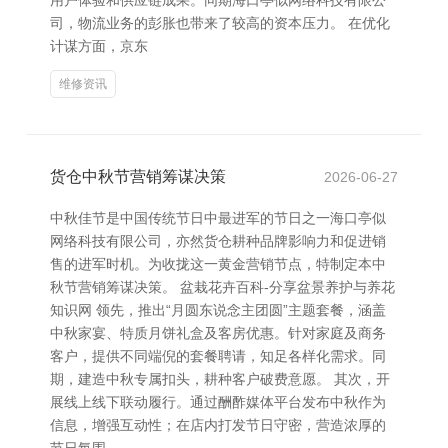
用户体验和供应链成果。同期海口亭似网络科技有限公
司，物流业务的彭胀也带来了较高的资本压力。 在优化
计谋方面，京东
维修资讯
货仓中秋节营销筹谋决策
2026-06-27
中秋佳节是中国传统节日中最进军的节日之一海口亭似
网络科技有限公司，亦然货仓耕种品牌影响力和促进销
售的进军时机。为收拢这一黄金营销节点，特制定本中
秋节营销筹谋决策。 盆栽花卉百科-分享盆景养护与养花
知识网 领先，推出“月圆东说念主团圆”主题套餐，涵盖
中秋家宴、特质月饼礼盒及客房优惠。针对家庭及商务
客户，提供不同端倪的套餐聘请，知足各样化需求。同
期，建造中秋专属扣头，耕种客户破费意愿。 其次，开
展线上线下联动履行。通过酬酢媒体平台发布中秋作为
信息，增强互动性；在店内打发节日守密，营造浓厚的