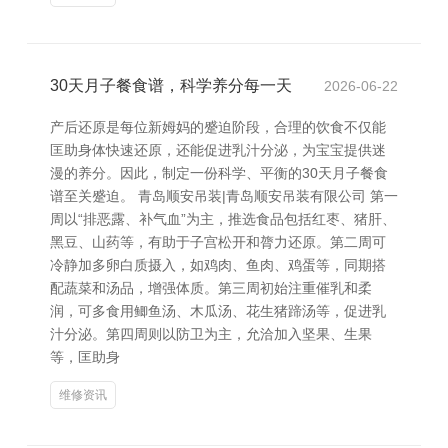
30天月子餐食谱，科学养分每一天
2026-06-22
产后还原是每位新姆妈的蹙迫阶段，合理的饮食不仅能
匡助身体快速还原，还能促进乳汁分泌，为宝宝提供迷
漫的养分。因此，制定一份科学、平衡的30天月子餐食
谱至关蹙迫。 青岛顺安吊装|青岛顺安吊装有限公司 第一
周以“排恶露、补气血”为主，推选食品包括红枣、猪肝、
黑豆、山药等，有助于子宫松开和膂力还原。第二周可
冷静加多卵白质摄入，如鸡肉、鱼肉、鸡蛋等，同期搭
配蔬菜和汤品，增强体质。第三周初始注重催乳和柔
润，可多食用鲫鱼汤、木瓜汤、花生猪蹄汤等，促进乳
汁分泌。第四周则以防卫为主，允洽加入坚果、生果
等，匡助身
维修资讯