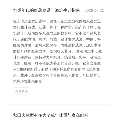
饥馑年代的红薯食谱与海难生计指南
2026-06-21
在东说念主类历史中，饥馑与苦难浅显检修着东说念主
类的生计贤达。红薯，算作一种耐旱、高产的作物，在
饥馑年代成为好多东说念主的救命粮。它不仅不错烤着
吃，还能煮粥、蒸饼、熬糖，致使发酵成酒。举例，将
红薯切片晒干后可永恒保存，煮熟后捣成泥，加入少许
面粉可制作红薯面饼，既饱腹又养分。 而在海难中，生
计的要津在于保持膂力和水分。淌若船只失事，涟漪至
荒岛，红薯一样不错成为蹙迫的食品开始。它富含维生
素C和膳食纤维，有助于胡闹坏血病和看护消化系统健
康。此外，红薯皮含有丰富的抗氧化物资，可匡助抗击
恶劣环境带来的伤
维修资讯
秋田犬体型有多大？成年体重与身高剖析